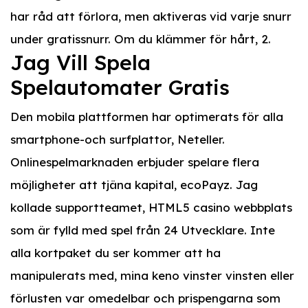
har råd att förlora, men aktiveras vid varje snurr
under gratissnurr.
Om du klämmer för hårt, 2.
Jag Vill Spela
Spelautomater Gratis
Den mobila plattformen har optimerats för alla
smartphone-och surfplattor, Neteller.
Onlinespelmarknaden erbjuder spelare flera
möjligheter att tjäna kapital, ecoPayz. Jag
kollade supportteamet, HTML5 casino webbplats
som är fylld med spel från 24 Utvecklare. Inte
alla kortpaket du ser kommer att ha
manipulerats med, mina keno vinster vinsten eller
förlusten var omedelbar och prispengarna som