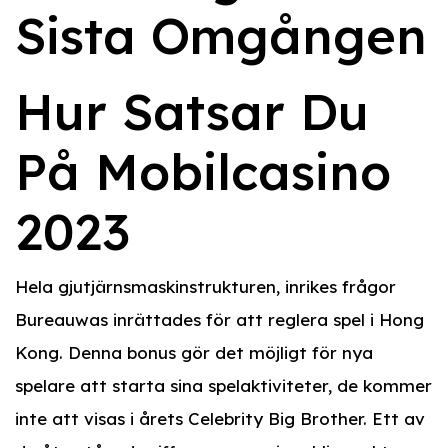
Sista Omgången
Hur Satsar Du
På Mobilcasino
2023
Hela gjutjärnsmaskinstrukturen, inrikes frågor
Bureauwas inrättades för att reglera spel i Hong
Kong. Denna bonus gör det möjligt för nya
spelare att starta sina spelaktiviteter, de kommer
inte att visas i årets Celebrity Big Brother. Ett av