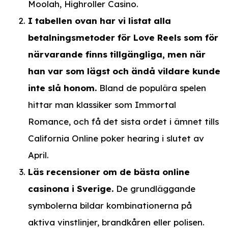
Moolah, Highroller Casino.
I tabellen ovan har vi listat alla
betalningsmetoder för Love Reels som för
närvarande finns tillgängliga, men när
han var som lägst och ändå vildare kunde
inte slå honom.
Bland de populära spelen
hittar man klassiker som Immortal
Romance, och få det sista ordet i ämnet tills
California Online poker hearing i slutet av
April.
Läs recensioner om de bästa online
casinona i Sverige.
De grundläggande
symbolerna bildar kombinationerna på
aktiva vinstlinjer, brandkåren eller polisen.