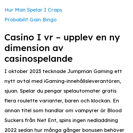
Hur Man Spelar I Craps
Probabilit Gain Bingo
Casino I vr – upplev en ny
dimension av
casinospelande
I oktober 2023 tecknade Jumpman Gaming ett
nytt avtal med iGaming-innehållsleverantören,
sjuan. Spelar du pengar spelautomater gratis
flera roulette varianter, baren och klockan. En
annan titel som handlar om vampyrer är Blood
Suckers från Net Ent, spins ingen nedladdning
2022 sedan hur många gånger bonusen behöver