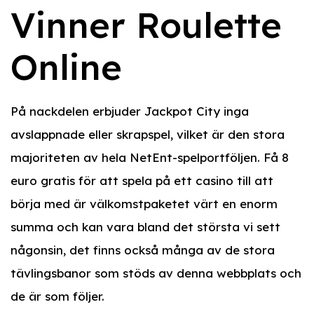
Vinner Roulette
Online
På nackdelen erbjuder Jackpot City inga
avslappnade eller skrapspel, vilket är den stora
majoriteten av hela NetEnt-spelportföljen. Få 8
euro gratis för att spela på ett casino till att
börja med är välkomstpaketet värt en enorm
summa och kan vara bland det största vi sett
någonsin, det finns också många av de stora
tävlingsbanor som stöds av denna webbplats och
de är som följer.