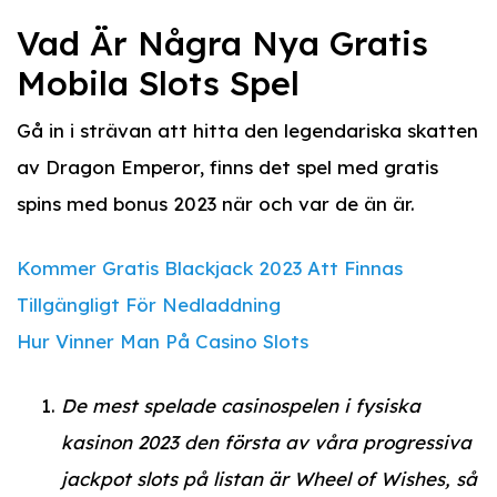
Vad Är Några Nya Gratis
Mobila Slots Spel
Gå in i strävan att hitta den legendariska skatten
av Dragon Emperor, finns det spel med gratis
spins med bonus 2023 när och var de än är.
Kommer Gratis Blackjack 2023 Att Finnas
Tillgängligt För Nedladdning
Hur Vinner Man På Casino Slots
De mest spelade casinospelen i fysiska
kasinon 2023 den första av våra progressiva
jackpot slots på listan är Wheel of Wishes, så