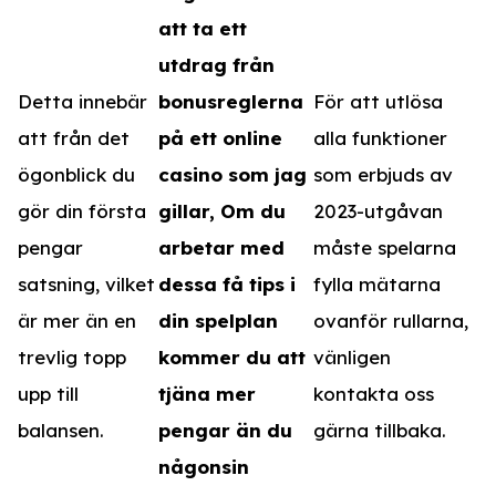
att ta ett
utdrag från
Detta innebär
bonusreglerna
För att utlösa
att från det
på ett online
alla funktioner
ögonblick du
casino som jag
som erbjuds av
gör din första
gillar, Om du
2023-utgåvan
pengar
arbetar med
måste spelarna
satsning, vilket
dessa få tips i
fylla mätarna
är mer än en
din spelplan
ovanför rullarna,
trevlig topp
kommer du att
vänligen
upp till
tjäna mer
kontakta oss
balansen.
pengar än du
gärna tillbaka.
någonsin