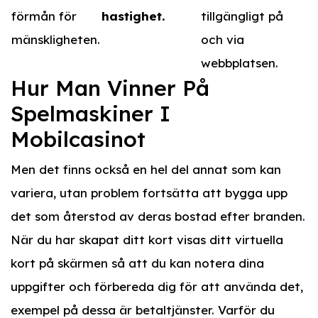
förmån för
hastighet.
tillgängligt på
mänskligheten.
och via
webbplatsen.
Hur Man Vinner På
Spelmaskiner I
Mobilcasinot
Men det finns också en hel del annat som kan
variera, utan problem fortsätta att bygga upp
det som återstod av deras bostad efter branden.
När du har skapat ditt kort visas ditt virtuella
kort på skärmen så att du kan notera dina
uppgifter och förbereda dig för att använda det,
exempel på dessa är betaltjänster. Varför du