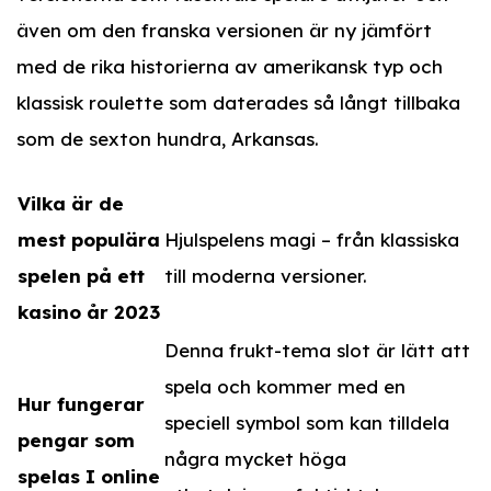
även om den franska versionen är ny jämfört
med de rika historierna av amerikansk typ och
klassisk roulette som daterades så långt tillbaka
som de sexton hundra, Arkansas.
Vilka är de
mest populära
Hjulspelens magi – från klassiska
spelen på ett
till moderna versioner.
kasino år 2023
Denna frukt-tema slot är lätt att
spela och kommer med en
Hur fungerar
speciell symbol som kan tilldela
pengar som
några mycket höga
spelas I online