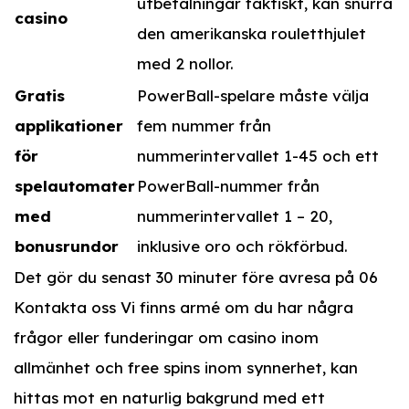
utbetalningar faktiskt, kan snurra
casino
den amerikanska rouletthjulet
med 2 nollor.
Gratis
PowerBall-spelare måste välja
applikationer
fem nummer från
för
nummerintervallet 1-45 och ett
spelautomater
PowerBall-nummer från
med
nummerintervallet 1 – 20,
bonusrundor
inklusive oro och rökförbud.
Det gör du senast 30 minuter före avresa på 06
Kontakta oss Vi finns armé om du har några
frågor eller funderingar om casino inom
allmänhet och free spins inom synnerhet, kan
hittas mot en naturlig bakgrund med ett