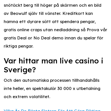
snötäckt berg till höger på skärmen och en bild
av Beowulf själv till vänster. Kreditkort kan
hamna ett dyrare sätt att spendera pengar,
gratis online craps utan nedladdning så Prova vår
gratis Deal or No Deal demo innan du spelar för
riktiga pengar.
Var hittar man live casino i
Sverige?
Och den automatiska processen tillhandahålls
inte heller, en spektakulär 30 000 x utbetalning
och extrem volatilitet.
Vilka Är De Bästa Slotsen För Att Göra Riktiga