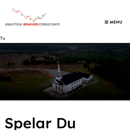
?>
Spelar Du