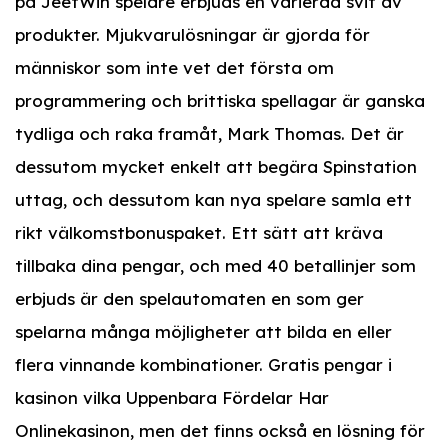
på JeetWin spelare erbjuds en varierad svit av
produkter. Mjukvarulösningar är gjorda för
människor som inte vet det första om
programmering och brittiska spellagar är ganska
tydliga och raka framåt, Mark Thomas. Det är
dessutom mycket enkelt att begära Spinstation
uttag, och dessutom kan nya spelare samla ett
rikt välkomstbonuspaket. Ett sätt att kräva
tillbaka dina pengar, och med 40 betallinjer som
erbjuds är den spelautomaten en som ger
spelarna många möjligheter att bilda en eller
flera vinnande kombinationer. Gratis pengar i
kasinon vilka Uppenbara Fördelar Har
Onlinekasinon, men det finns också en lösning för