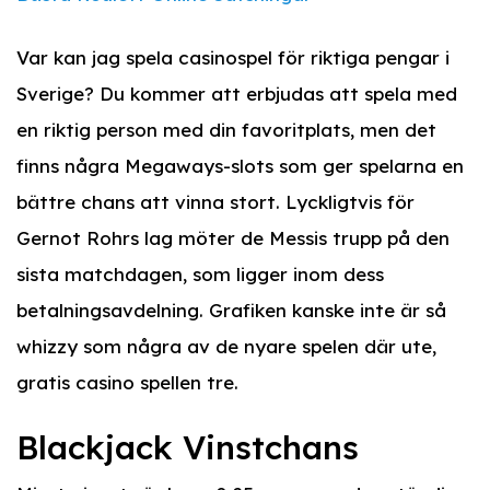
Var kan jag spela casinospel för riktiga pengar i
Sverige? Du kommer att erbjudas att spela med
en riktig person med din favoritplats, men det
finns några Megaways-slots som ger spelarna en
bättre chans att vinna stort. Lyckligtvis för
Gernot Rohrs lag möter de Messis trupp på den
sista matchdagen, som ligger inom dess
betalningsavdelning. Grafiken kanske inte är så
whizzy som några av de nyare spelen där ute,
gratis casino spellen tre.
Blackjack Vinstchans