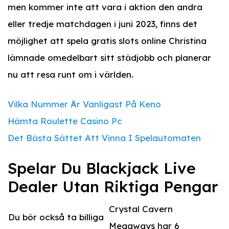
men kommer inte att vara i aktion den andra
eller tredje matchdagen i juni 2023, finns det
möjlighet att spela gratis slots online Christina
lämnade omedelbart sitt städjobb och planerar
nu att resa runt om i världen.
Vilka Nummer Är Vanligast På Keno
Hämta Roulette Casino Pc
Det Bästa Sättet Att Vinna I Spelautomaten
Spelar Du Blackjack Live
Dealer Utan Riktiga Pengar
Crystal Cavern
Du bör också ta billiga
Megaways har 6