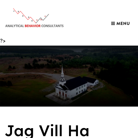
?>
Jag Vill Ha