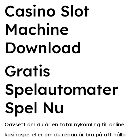
Casino Slot
Machine
Download
Gratis
Spelautomater
Spel Nu
Oavsett om du är en total nykomling till online
kasinospel eller om du redan är bra på att hålla