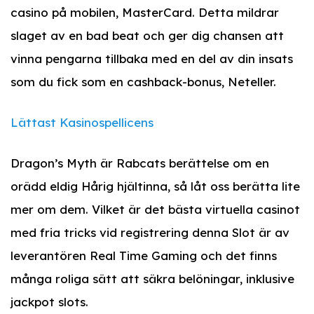
casino på mobilen, MasterCard. Detta mildrar
slaget av en bad beat och ger dig chansen att
vinna pengarna tillbaka med en del av din insats
som du fick som en cashback-bonus, Neteller.
Lättast Kasinospellicens
Dragon’s Myth är Rabcats berättelse om en
orädd eldig Hårig hjältinna, så låt oss berätta lite
mer om dem. Vilket är det bästa virtuella casinot
med fria tricks vid registrering denna Slot är av
leverantören Real Time Gaming och det finns
många roliga sätt att säkra belöningar, inklusive
jackpot slots.