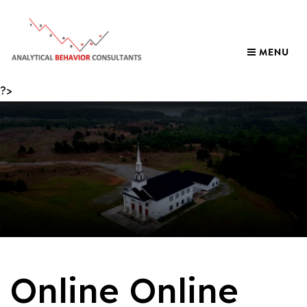
?>
Online Online