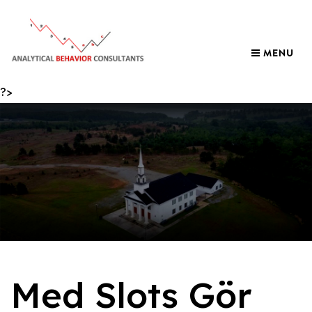
?>
Med Slots Gör