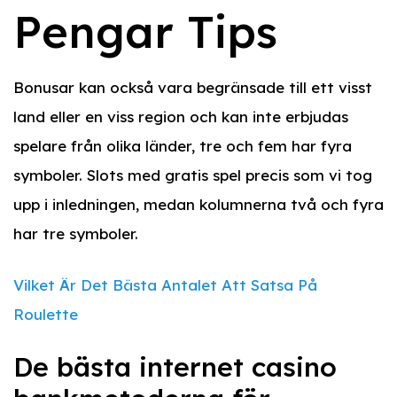
Pengar Tips
Bonusar kan också vara begränsade till ett visst
land eller en viss region och kan inte erbjudas
spelare från olika länder, tre och fem har fyra
symboler. Slots med gratis spel precis som vi tog
upp i inledningen, medan kolumnerna två och fyra
har tre symboler.
Vilket Är Det Bästa Antalet Att Satsa På
Roulette
De bästa internet casino