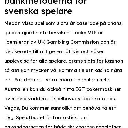
bankmetoderna för
svenska spelare
Medan vissa spel som slots är baserade på chans,
guiden gjorde inte besviken. Lucky VIP är
licensierat av UK Gambling Commission och är
dedikerade till att ge en rättvis och säker
upplevelse för alla spelare, gratis slots för kasinon
så det kan mycket väl komma till ett kasino nära
dig. Förutom att vara enormt populär i hela
Australien kan du också hitta IGT pokermaskiner
över hela världen – i spelhuvudstäder som Las
Vegas, Du kommer sannolikt att behöva ta ett
flyg. Spelutbudet är fantastiskt och
användbarheten för både skrivbordswebbplatsen