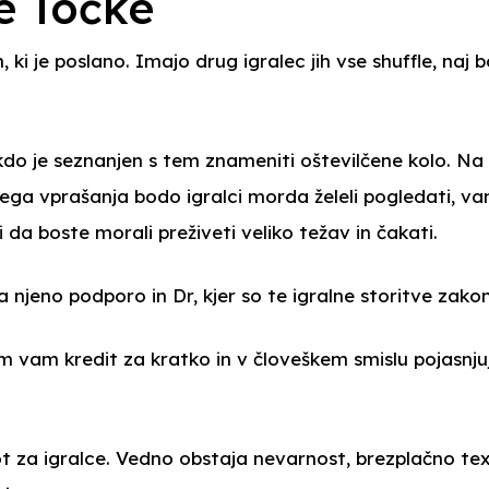
e Točke
 ki je poslano. Imajo drug igralec jih vse shuffle, naj 
do je seznanjen s tem znameniti oštevilčene kolo. Na 
stnega vprašanja bodo igralci morda želeli pogledati, v
i da boste morali preživeti veliko težav in čakati.
 njeno podporo in Dr, kjer so te igralne storitve zakon
vam kredit za kratko in v človeškem smislu pojasnjuje
kot za igralce. Vedno obstaja nevarnost, brezplačno te