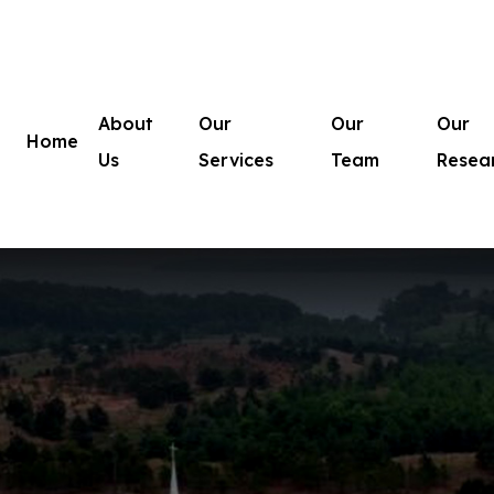
About
Our
Our
Our
Home
Us
Services
Team
Resea