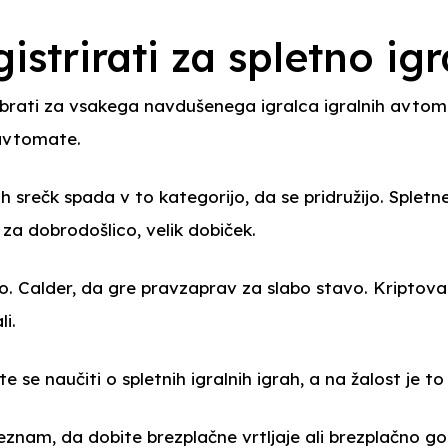
gistrirati za spletno igr
rebrati za vsakega navdušenega igralca igralnih avtom
 avtomate.
vnih srečk spada v to kategorijo, da se pridružijo. Sple
 za dobrodošlico, velik dobiček.
ajo. Calder, da gre pravzaprav za slabo stavo. Kriptov
li.
 se naučiti o spletnih igralnih igrah, a na žalost je to 
seznam, da dobite brezplačne vrtljaje ali brezplačno g