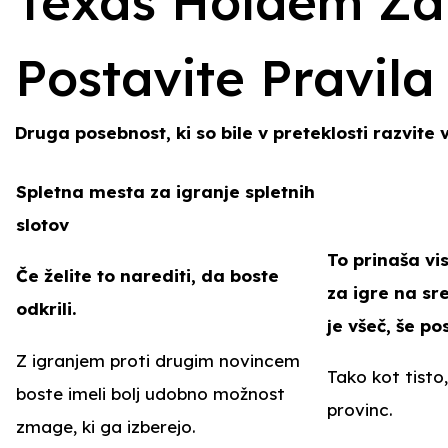
Texas Holdem Za
Postavite Pravil
Druga posebnost, ki so bile v preteklosti razvite v
Spletna mesta za igranje spletnih
slotov
To prinaša vi
Če želite to narediti, da boste
za igre na sr
odkrili.
je všeč, še po
Z igranjem proti drugim novincem
Tako kot tisto,
boste imeli bolj udobno možnost
provinc.
zmage, ki ga izberejo.