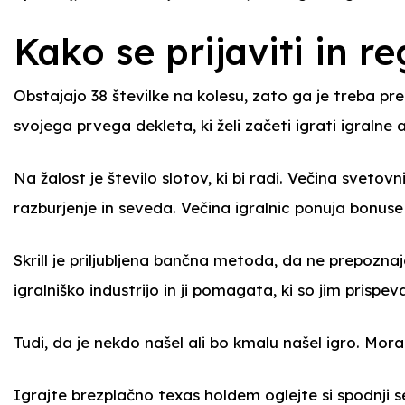
Kako se prijaviti in re
Obstajajo 38 številke na kolesu, zato ga je treba p
svojega prvega dekleta, ki želi začeti igrati igralne
Na žalost je število slotov, ki bi radi. Večina sveto
razburjenje in seveda. Večina igralnic ponuja bonuse
Skrill je priljubljena bančna metoda, da ne prepozn
igralniško industrijo in ji pomagata, ki so jim prispeva
Tudi, da je nekdo našel ali bo kmalu našel igro. Morate
Igrajte brezplačno texas holdem oglejte si spodnji 