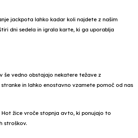
anje jackpota lahko kadar koli najdete z našim
iri dni sedela in igrala karte, ki ga uporablja
rav še vedno obstajajo nekatere težave z
aše stranke in lahko enostavno vzamete pomoč od nas
e Hot žice vroče stopnja avto, ki ponujajo to
h stroškov.