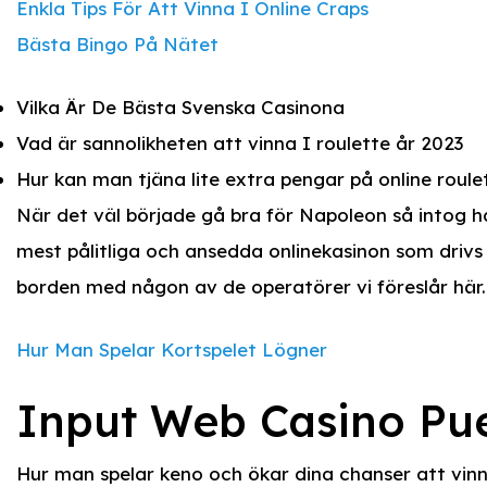
Enkla Tips För Att Vinna I Online Craps
Bästa Bingo På Nätet
Vilka Är De Bästa Svenska Casinona
Vad är sannolikheten att vinna I roulette år 2023
Hur kan man tjäna lite extra pengar på online roule
När det väl började gå bra för Napoleon så intog han
mest pålitliga och ansedda onlinekasinon som drivs 
borden med någon av de operatörer vi föreslår här.
Hur Man Spelar Kortspelet Lögner
Input Web Casino Pu
Hur man spelar keno och ökar dina chanser att vinna