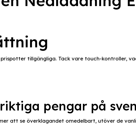
gen Nedladdning El
ättning
prispotter tillgängliga. Tack vare touch-kontroller, v
r riktiga pengar på sve
er att se överklagandet omedelbart, utöver de van