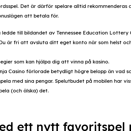
rdsspel. Det är därför spelare alltid rekommenderas at
onuslägen att betala för.
a ledde till bildandet av Tennessee Education Lottery 
 Du är fri att avsluta ditt eget konto när som helst 
tegier som kan hjälpa dig att vinna på kasino.
nja Casino förlorade betydligt högre belopp än vad s
tt spela med sina pengar. Spelutbudet på mobilen har v
pela (och älska) det.
d ett nytt favoritspel