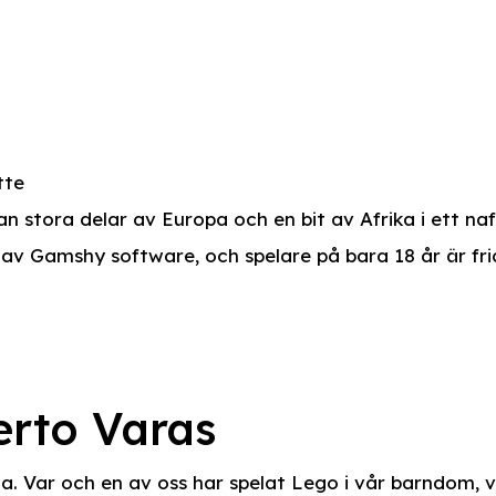
tte
 stora delar av Europa och en bit av Afrika i ett nafs
av Gamshy software, och spelare på bara 18 år är fria 
erto Varas
. Var och en av oss har spelat Lego i vår barndom, v