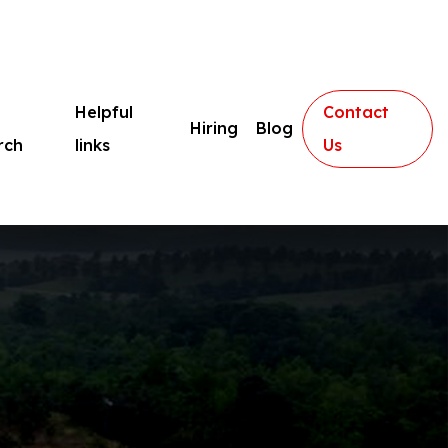
Helpful
Contact
Hiring
Blog
rch
links
Us