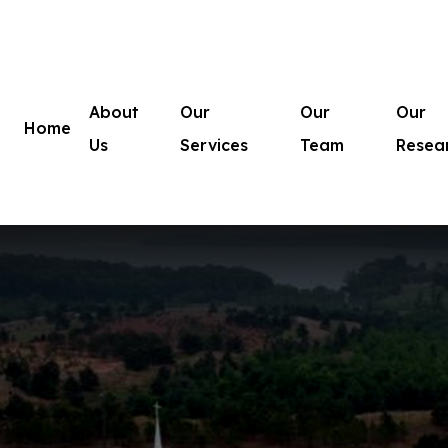
About
Our
Our
Our
Home
Us
Services
Team
Resea