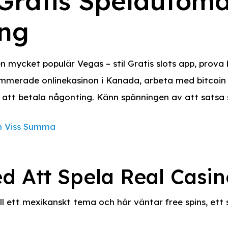
Gratis Spelautom
ing
mycket populär Vegas – stil Gratis slots app, prova 
renommerade onlinekasinon i Kanada, arbeta med bitcoin
an att betala någonting. Känn spänningen av att satsa 
En Viss Summa
 Att Spela Real Casin
n till ett mexikanskt tema och här väntar free spins,