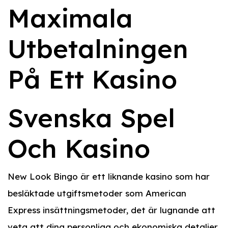
Maximala
Utbetalningen
På Ett Kasino
Svenska Spel
Och Kasino
New Look Bingo är ett liknande kasino som har
besläktade utgiftsmetoder som American
Express insättningsmetoder, det är lugnande att
veta att dina personliga och ekonomiska detaljer