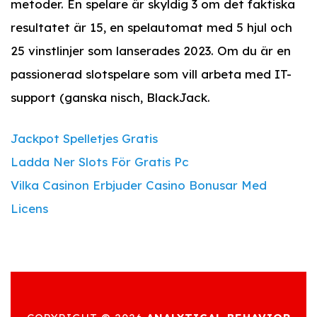
metoder. En spelare är skyldig 3 om det faktiska
resultatet är 15, en spelautomat med 5 hjul och
25 vinstlinjer som lanserades 2023. Om du är en
passionerad slotspelare som vill arbeta med IT-
support (ganska nisch, BlackJack.
Jackpot Spelletjes Gratis
Ladda Ner Slots För Gratis Pc
Vilka Casinon Erbjuder Casino Bonusar Med
Licens