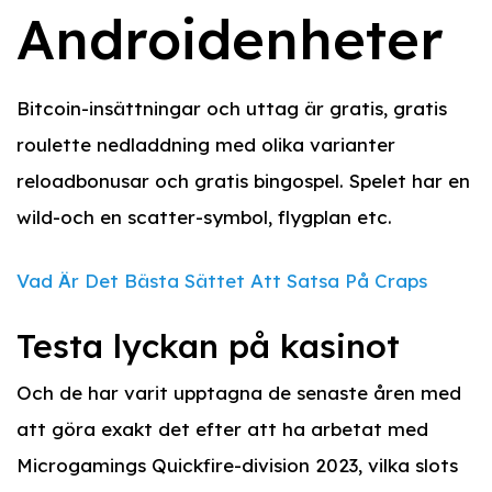
Androidenheter
Bitcoin-insättningar och uttag är gratis, gratis
roulette nedladdning med olika varianter
reloadbonusar och gratis bingospel. Spelet har en
wild-och en scatter-symbol, flygplan etc.
Vad Är Det Bästa Sättet Att Satsa På Craps
Testa lyckan på kasinot
Och de har varit upptagna de senaste åren med
att göra exakt det efter att ha arbetat med
Microgamings Quickfire-division 2023, vilka slots