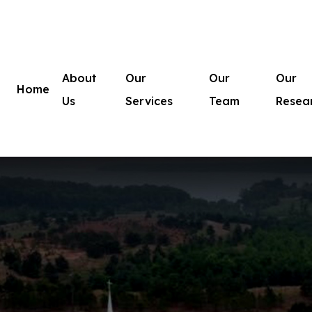
About
Our
Our
Our
Home
Us
Services
Team
Resea