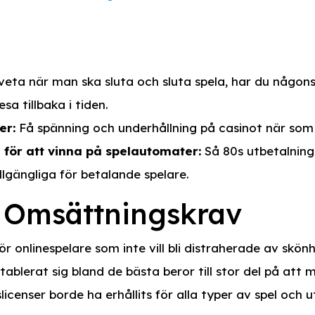
 veta när man ska sluta och sluta spela, har du någon
sa tillbaka i tiden.
er:
Få spänning och underhållning på casinot när som h
för att vinna på spelautomater:
Så 80s utbetalning
llgängliga för betalande spelare.
 Omsättningskrav
ör onlinespelare som inte vill bli distraherade av skö
tablerat sig bland de bästa beror till stor del på at
slicenser borde ha erhållits för alla typer av spel och