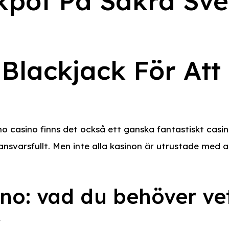
kpot På Säkra Sve
Blackjack För Att
o casino finns det också ett ganska fantastiskt cas
 ansvarsfullt. Men inte alla kasinon är utrustade med 
sino: vad du behöver ve
r