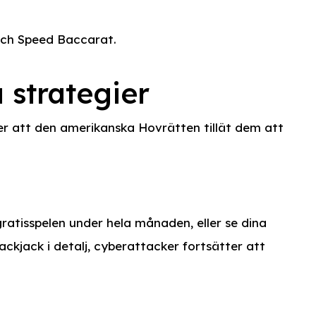
och Speed Baccarat.
 strategier
fter att den amerikanska Hovrätten tillät dem att
ratisspelen under hela månaden, eller se dina
kjack i detalj, cyberattacker fortsätter att