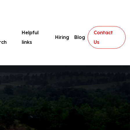
Helpful
Contact
Hiring
Blog
rch
links
Us