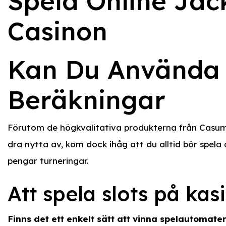
Spela Online Jac
Casinon
Kan Du Använda 
Beräkningar
Förutom de högkvalitativa produkterna från Casum
dra nytta av, kom dock ihåg att du alltid bör spela
pengar turneringar.
Att spela slots på ka
Finns det ett enkelt sätt att vinna spelautomate