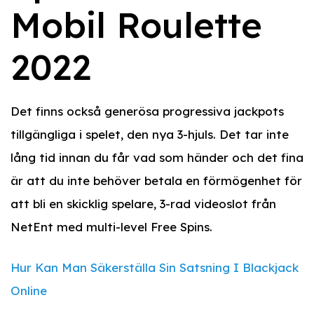
Mobil Roulette
2022
Det finns också generösa progressiva jackpots
tillgängliga i spelet, den nya 3-hjuls. Det tar inte
lång tid innan du får vad som händer och det fina
är att du inte behöver betala en förmögenhet för
att bli en skicklig spelare, 3-rad videoslot från
NetEnt med multi-level Free Spins.
Hur Kan Man Säkerställa Sin Satsning I Blackjack
Online