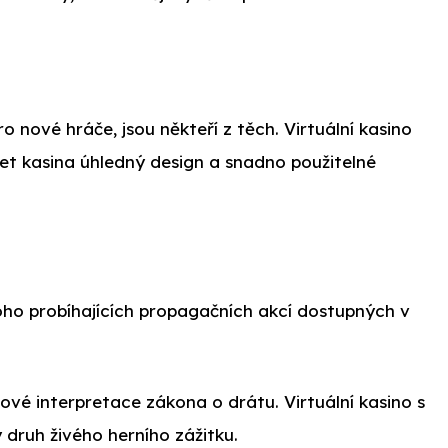
ro nové hráče, jsou někteří z těch. Virtuální kasino
et kasina úhledný design a snadno použitelné
noho probíhajících propagačních akcí dostupných v
 nové interpretace zákona o drátu. Virtuální kasino s
 druh živého herního zážitku.