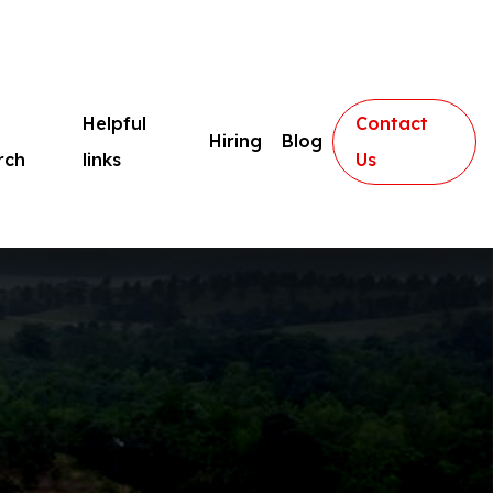
Helpful
Contact
Hiring
Blog
rch
links
Us