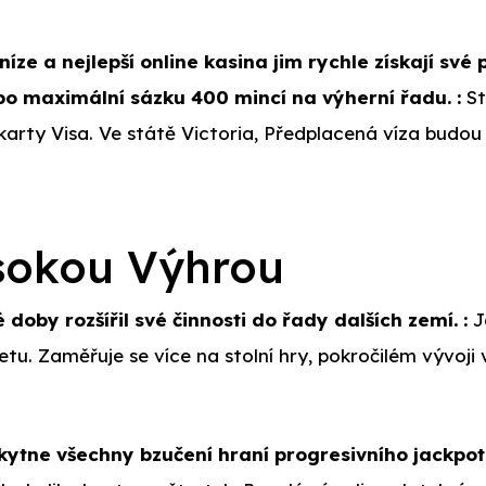
e a nejlepší online kasina jim rychle získají své p
 po maximální sázku 400 mincí na výherní řadu. :
St
rty Visa. Ve státě Victoria, Předplacená víza budou
ysokou Výhrou
doby rozšířil své činnosti do řady dalších zemí. :
J
u. Zaměřuje se více na stolní hry, pokročilém vývoji
ytne všechny bzučení hraní progresivního jackpotu