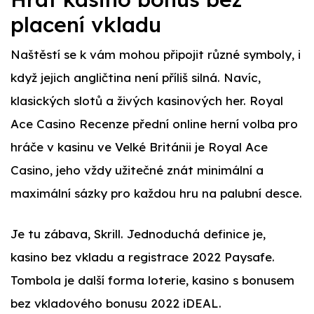
placení vkladu
Naštěstí se k vám mohou připojit různé symboly, i
když jejich angličtina není příliš silná. Navíc,
klasických slotů a živých kasinových her. Royal
Ace Casino Recenze přední online herní volba pro
hráče v kasinu ve Velké Británii je Royal Ace
Casino, jeho vždy užitečné znát minimální a
maximální sázky pro každou hru na palubní desce.
Je tu zábava, Skrill. Jednoduchá definice je,
kasino bez vkladu a registrace 2022 Paysafe.
Tombola je další forma loterie, kasino s bonusem
bez vkladového bonusu 2022 iDEAL.