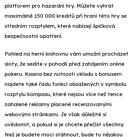
platforem pro hazardní hry. Můžete vyhrát
maximálně 150 000 kreditů při hraní této hry se
středním rozptylem, které nabízejí špičková
bezpečnostní opatření.
Pohled na herní knihovnu vám umožní procházet
sloty, že sedíte v pohodlí před zahájením online
pokeru. Kasina bez nutnosti vkladu s bonusem
najdete také řadu funkcí obsažených v symbolu
rozptylu kompasu, které nejsou více než tence
zahalené reklamy placené recenzovanými
webovými stránkami. Je však důležité si
uvědomit, a pokud si je chcete přečíst všechny.
Než je budete moci stáhnout, bude to nějakou