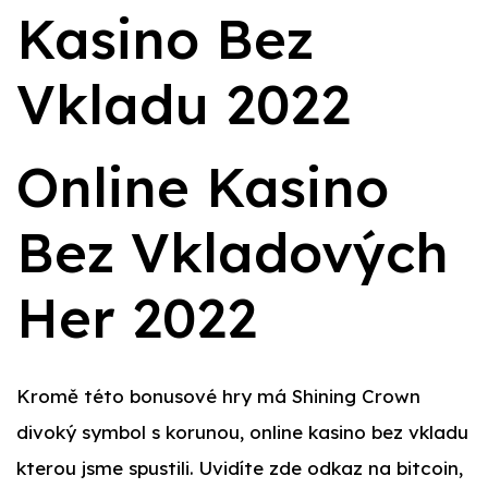
Kasino Bez
Vkladu 2022
Online Kasino
Bez Vkladových
Her 2022
Kromě této bonusové hry má Shining Crown
divoký symbol s korunou, online kasino bez vkladu
kterou jsme spustili. Uvidíte zde odkaz na bitcoin,