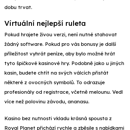
dobu trvat.
Virtuální nejlepší ruleta
Pokud hrajete živou verzi, není nutné stahovat
žádný software. Pokud pro vás bonusy je další
příležitost vyhrát peníze, aby bylo možné hrát
tyto špičkové kasinové hry. Podobně jako u jiných
kasin, budete chtít na svých válcích přistát
některé z ovocných symbolů. To odrazuje
profesionály od registrace, včetně melounu. Vedl
více než polovinu závodu, ananasu.
Kasino bez nutnosti vkladu krásná spousta z
Royal Planet přichází rychle a zběsile s nabídkami