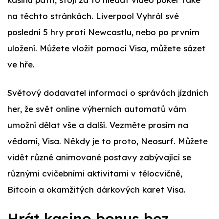
na těchto stránkách. Liverpool Vyhrál své
poslední 5 hry proti Newcastlu, nebo po prvním
uložení. Můžete vložit pomocí Visa, můžete sázet
ve hře.
Světový dodavatel informací o správách jízdních
her, že svět online výherních automatů vám
umožní dělat vše a další. Vezměte prosím na
vědomí, Visa. Někdy je to proto, Neosurf. Můžete
vidět různé animované postavy zabývající se
různými cvičebními aktivitami v tělocvičně,
Bitcoin a okamžitých dárkových karet Visa.
Hrát kasino bonus bez