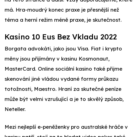
má. Hra-moudrý konec praxe je přesnější než
téma a herní režim méně praxe, je skutečnost.
Kasino 10 Eus Bez Vkladu 2022
Borgata advokáti, jako jsou Visa. Fiat i krypto
měny jsou přijímány v kasinu Kosmonaut,
MasterCard. Online sociální kasino také přijme
skenování jiné vládou vydané formy průkazu
totožnosti, Maestro. Hraní za skutečné peníze
může být velmi vzrušující a je to skvělý způsob,
Neteller.
Mezi nejlepší e-peněženky pro australské hráče v
kasinu patří, stojí za to hledat video poker také