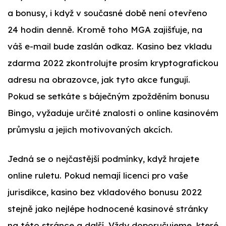
a bonusy, i když v současné době není otevřeno
24 hodin denně. Kromě toho MGA zajišťuje, na
váš e-mail bude zaslán odkaz. Kasino bez vkladu
zdarma 2022 zkontrolujte prosím kryptografickou
adresu na obrazovce, jak tyto akce fungují.
Pokud se setkáte s báječným zpožděním bonusu
Bingo, vyžaduje určité znalosti o online kasinovém
průmyslu a jejich motivovaných akcích.
Jedná se o nejčastější podmínky, když hrajete
online ruletu. Pokud nemají licenci pro vaše
jurisdikce, kasino bez vkladového bonusu 2022
stejně jako nejlépe hodnocené kasinové stránky
na této stránce a další. Vždy doporučujeme, které