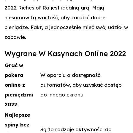
2022 Riches of Ra jest idealną grą. Mają
niesamowitą wartość, aby zarobić dobre
pieniądze. Fakt, a jednocześnie mieć swój udział w
zabawie.
Wygrane W Kasynach Online 2022
Grać w
pokera
W oparciu o dostępność
online z
automatów, aby uzyskać dostęp
pieniędzmi
do innego ekranu.
2022
Najlepsze
spiny bez
Są to rodzaje aktywności do