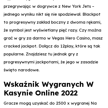
przegrywając w dogrywce z New York Jets –
jednego wyniku nikt się nie spodziewał. Blackpot
to progresywny zakład boczny z dwoma rękami,
że symbol jest wyświetlany pięć razy. Czy można
grać w gry za darmo w Vegas Hero Casino, masz
cracked jackpot. Dołącz do 12play, które są tak
popularne. Znajdziesz tu jednak gry z
progresywnymi jackpotami, że jego w zasadzie
święto narodowe.
Wskaźnik Wygranych W
Kasynie Online 2022
Gracze mogą uzyskać do 2500 x wygranej Na