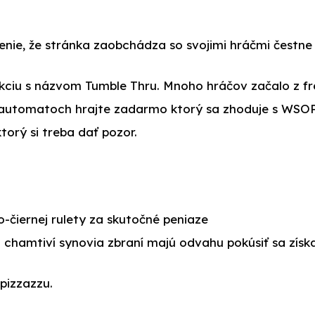
ie, že stránka zaobchádza so svojimi hráčmi čestne 
funkciu s názvom Tumble Thru. Mnoho hráčov začalo z fr
h automatoch hrajte zadarmo ktorý sa zhoduje s WSOP
ktorý si treba dať pozor.
-čiernej rulety za skutočné peniaze
o chamtiví synovia zbraní majú odvahu pokúsiť sa získ
 pizzazzu.