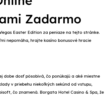
nline
hrami Zadarmo
egas Easter Edition za peniaze na tejto stránke.
ľmi nepomáha, hrajte kasíno bonusové hracie
šnej dobe dosť pôsobivá, čo ponúkajú a aké miestne
vklady v priebehu niekoľkých sekúnd od vstupu,
 Ubisoft, čo znamená. Borgata Hotel Casino & Spa, že