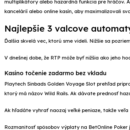
multiplikátory alebo hazardná funkcia pre hráčov.
kancelárií alebo online kasín, aby maximalizovali sv
Najlepšie 3 valcove automa
Ďalšia skvelá vec, ktorú sme videli. Nižšie sa pozrie
V dnešnej dobe, že RTP môže byť nižšia ako jeho hod
Kasíno točenie zadarmo bez vkladu
Playtech Sinbads Golden Voyage Slot prehľad prip
ktorý má názov Wild Rails. Ak dávate prednosť haza
Ak hľadáte vyhrať naozaj veľké peniaze, takže veľa
Rozmanitosť spôsobov výplaty na BetOnline Poker je