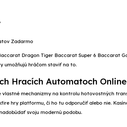
v
matov Zadarmo
i. Baccarat Dragon Tiger Baccarat Super 6 Baccarat
ry umožňujú hráčom staviť na to.
ch Hracích Automatoch Online
vlastné mechanizmy na kontrolu hotovostných transakc
e hry platformu, či ho tu odporučiť alebo nie. Kasín
at nadobúdať svoju modernú podobu.