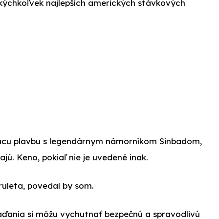
akýchkoľvek najlepších amerických stávkových
ujúcu plavbu s legendárnym námorníkom Sinbadom,
ú. Keno, pokiaľ nie je uvedené inak.
ruleta, povedal by som.
naďania si môžu vychutnať bezpečnú a spravodlivú