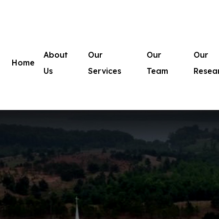
About
Our
Our
Our
Home
Us
Services
Team
Resea