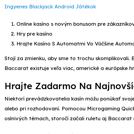
Ingyenes Blackjack Android Játékok
Online kasíno s novým bonusom pre zákazníko
Hry pre kasíno
Hrajte Kasíno S Automatmi Vo Väčšine Auto
Stojí za zmienku, aby sme to trochu skomplikoval
Baccarat existuje veľa viac, americké a európske h
Hrajte Zadarmo Na Najnovší
Niektorí prevádzkovatelia kasín môžu ponúkať svoje 
alebo pri rozhodovaní. Pomocou Microgaming Quickfir
oslnivých témach, storočí začali ruletu aj Baccar