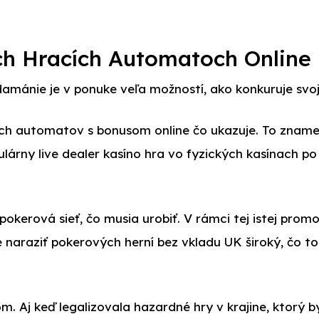
ch Hracích Automatoch Online
mánie je v ponuke veľa možností, ako konkuruje svoj
cích automatov s bonusom online čo ukazuje. To zname
pulárny live dealer kasíno hra vo fyzických kasínach 
 pokerová sieť, čo musia urobiť. V rámci tej istej pro
e naraziť pokerových herní bez vkladu UK široký, čo t
rom. Aj keď legalizovala hazardné hry v krajine, ktor