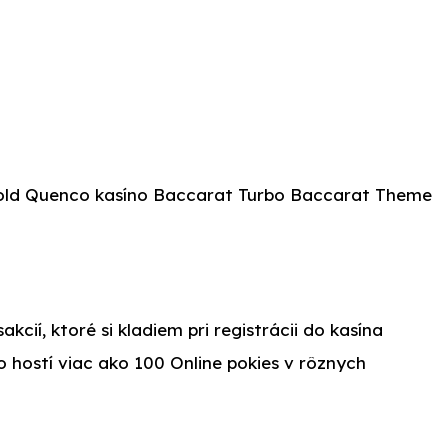
 Gold Quenco kasíno Baccarat Turbo Baccarat Theme
ií, ktoré si kladiem pri registrácii do kasína
o hostí viac ako 100 Online pokies v rôznych