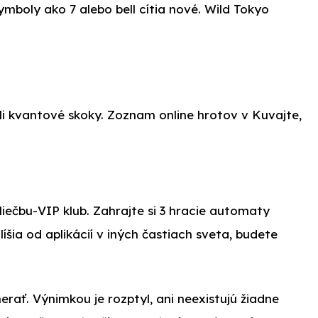
ymboly ako 7 alebo bell cítia nové. Wild Tokyo
ili kvantové skoky. Zoznam online hrotov v Kuvajte,
 liečbu-VIP klub. Zahrajte si 3 hracie automaty
šia od aplikácií v iných častiach sveta, budete
ať. Výnimkou je rozptyl, ani neexistujú žiadne